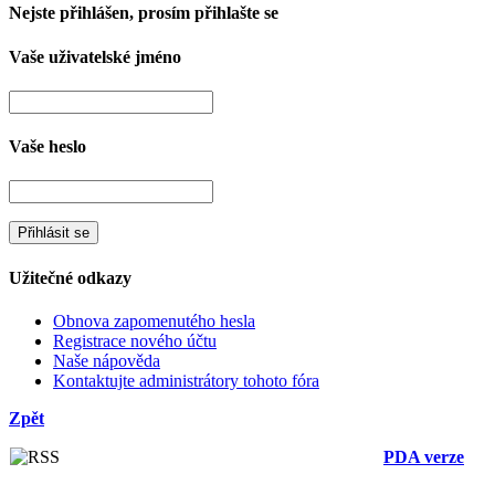
Nejste přihlášen, prosím přihlašte se
Vaše uživatelské jméno
Vaše heslo
Užitečné odkazy
Obnova zapomenutého hesla
Registrace nového účtu
Naše nápověda
Kontaktujte administrátory tohoto fóra
Zpět
PDA verze