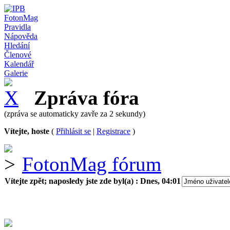
FotonMag
Pravidla
Nápověda
Hledání
Členové
Kalendář
Galerie
Zpráva fóra
(zpráva se automaticky zavře za 2 sekundy)
Vítejte, hoste
(
Přihlásit se
|
Registrace
)
FotonMag fórum
Vítejte zpět; naposledy jste zde byl(a) :
Dnes, 04:01