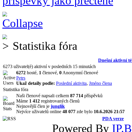
příspěvky jako přečtené
Statistika fóra
Dnešní aktivní t
6273 uživatel(é) aktivní v posledních 15 minutách
6272
hosté,
1
členové,
0
Anonymní členové
Petrs
Ukaž detaily podle:
Poslední aktivita
,
Jméno člena
Statistika fóra
Naši členové napsali celkem
87 714
příspěvků
Máme
1 412
registrovaných členů
Nejnovější člen je
junglik
Nejvíce uživatelů online
48 077
zde bylo
10.6.2026 21:57
PDA verze
Powered By
IP.B