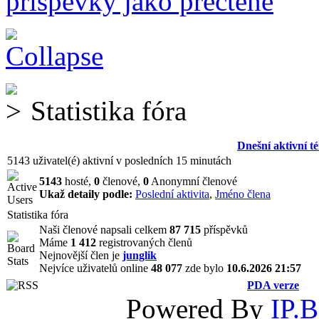
příspěvky jako přečtené
Statistika fóra
Dnešní aktivní t
5143 uživatel(é) aktivní v posledních 15 minutách
5143
hosté,
0
členové,
0
Anonymní členové
Ukaž detaily podle:
Poslední aktivita
,
Jméno člena
Statistika fóra
Naši členové napsali celkem
87 715
příspěvků
Máme
1 412
registrovaných členů
Nejnovější člen je
junglik
Nejvíce uživatelů online
48 077
zde bylo
10.6.2026 21:57
PDA verze
Powered By
IP.B