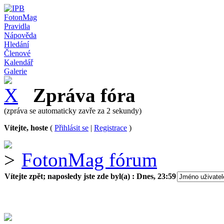
FotonMag
Pravidla
Nápověda
Hledání
Členové
Kalendář
Galerie
Zpráva fóra
(zpráva se automaticky zavře za 2 sekundy)
Vítejte, hoste
(
Přihlásit se
|
Registrace
)
FotonMag fórum
Vítejte zpět; naposledy jste zde byl(a) :
Dnes, 23:59